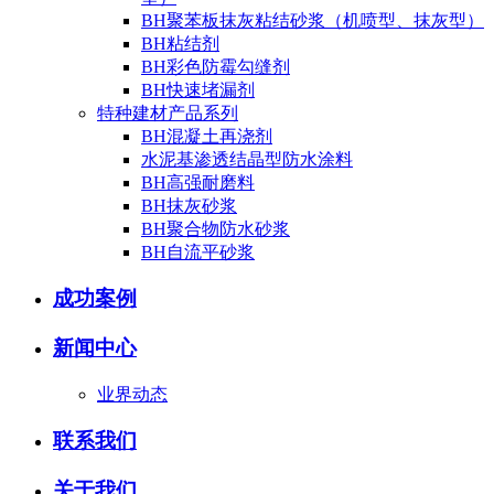
BH聚苯板抹灰粘结砂浆（机喷型、抹灰型）
BH粘结剂
BH彩色防霉勾缝剂
BH快速堵漏剂
特种建材产品系列
BH混凝土再浇剂
水泥基渗透结晶型防水涂料
BH高强耐磨料
BH抹灰砂浆
BH聚合物防水砂浆
BH自流平砂浆
成功案例
新闻中心
业界动态
联系我们
关于我们